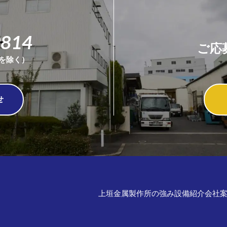
9814
ご応
祝を除く）
せ
上垣金属製作所の強み
設備紹介
会社